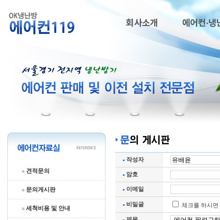
회사소개
에어컨·냉
작성자
견적문의
암호
이메일
문의게시판
비밀글
체크를 하시면 
세척비용 및 안내
제목