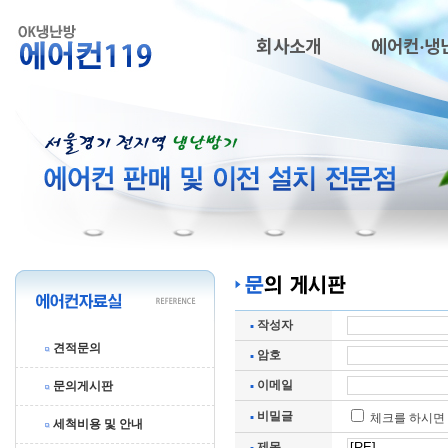
회사소개
에어컨·냉
작성자
견적문의
암호
이메일
문의게시판
비밀글
체크를 하시면 
세척비용 및 안내
제목