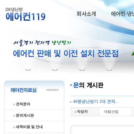
회사소개
에어컨·냉
40평냉난방기 2대 견적..
견적문의
작성자
대림산업
문의게시판
세척비용 및 안내