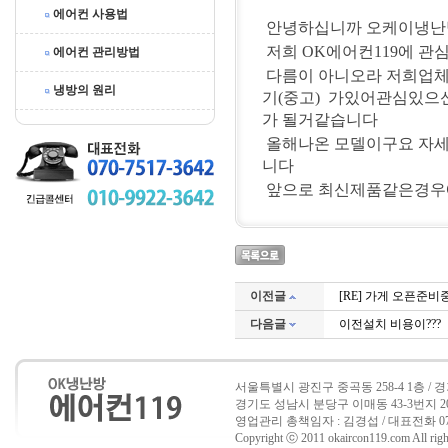
에어컨 사용법
안녕하십니까 오케이냉난방
저희 OK에어컨119에 관
에어컨 관리방법
다름이 아니오라 저희업체
냉방의 원리
기(중고) 가있어관심있으
가 될거같습니다
올해나온 모델이구요 자세
니다
앞으로 최신제품같은경우에
이전글
[RE] 가게 오픈준
다음글
이전설치 비용이???
서울특별시 광진구 중곡동 258-4 1층 /
경기도 성남시 분당구 이매동 43-3번지 202호 
영업관리 총책임자 : 김경섭 / 대표전화 070-7517
Copyright ⓒ 2011 okaircon119.com All right