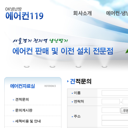
회사소개
에어컨·냉
이름
견적문의
연락처
-
문의게시판
주소
세척비용 및 안내